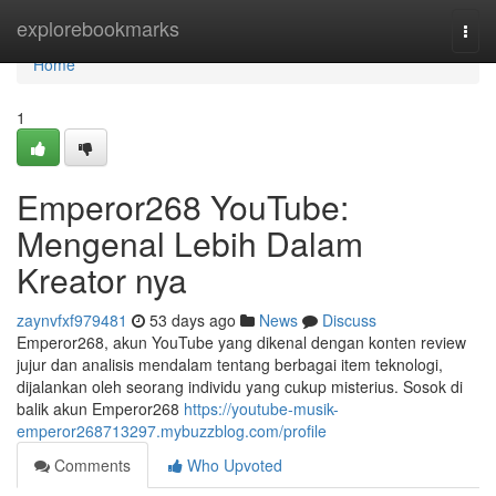
Home
explorebookmarks
Togg
navi
Home
1
Emperor268 YouTube:
Mengenal Lebih Dalam
Kreator nya
zaynvfxf979481
53 days ago
News
Discuss
Emperor268, akun YouTube yang dikenal dengan konten review
jujur dan analisis mendalam tentang berbagai item teknologi,
dijalankan oleh seorang individu yang cukup misterius. Sosok di
balik akun Emperor268
https://youtube-musik-
emperor268713297.mybuzzblog.com/profile
Comments
Who Upvoted