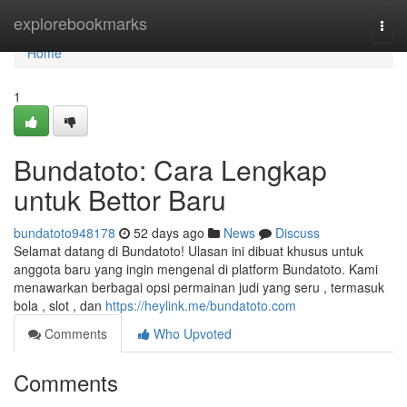
Home
explorebookmarks
Togg
navi
Home
1
Bundatoto: Cara Lengkap
untuk Bettor Baru
bundatoto948178
52 days ago
News
Discuss
Selamat datang di Bundatoto! Ulasan ini dibuat khusus untuk
anggota baru yang ingin mengenal di platform Bundatoto. Kami
menawarkan berbagai opsi permainan judi yang seru , termasuk
bola , slot , dan
https://heylink.me/bundatoto.com
Comments
Who Upvoted
Comments