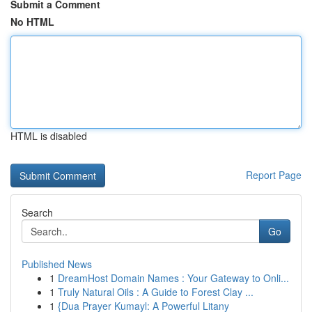
Submit a Comment
No HTML
HTML is disabled
Report Page
Search
Go
Published News
1
DreamHost Domain Names : Your Gateway to Onli...
1
Truly Natural Oils : A Guide to Forest Clay ...
1
{Dua Prayer Kumayl: A Powerful Litany