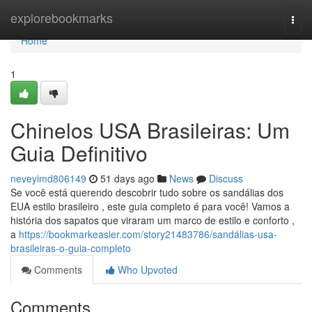
Home
explorebookmarks
Togg
navi
Home
1
Chinelos USA Brasileiras: Um
Guia Definitivo
neveyimd806149
51 days ago
News
Discuss
Se você está querendo descobrir tudo sobre os sandálias dos
EUA estilo brasileiro , este guia completo é para você! Vamos a
história dos sapatos que viraram um marco de estilo e conforto ,
a
https://bookmarkeasier.com/story21483786/sandálias-usa-
brasileiras-o-guia-completo
Comments
Who Upvoted
Comments