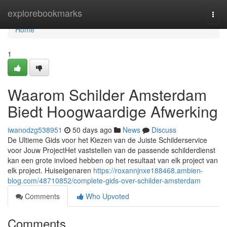
Home
explorebookmarks
Togg
navi
Home
1
Waarom Schilder Amsterdam
Biedt Hoogwaardige Afwerking
iwanodzg538951
50 days ago
News
Discuss
De Ultieme Gids voor het Kiezen van de Juiste Schilderservice
voor Jouw ProjectHet vaststellen van de passende schilderdienst
kan een grote invloed hebben op het resultaat van elk project van
elk project. Huiseigenaren
https://roxannjnxe188468.ambien-
blog.com/48710852/complete-gids-over-schilder-amsterdam
Comments
Who Upvoted
Comments