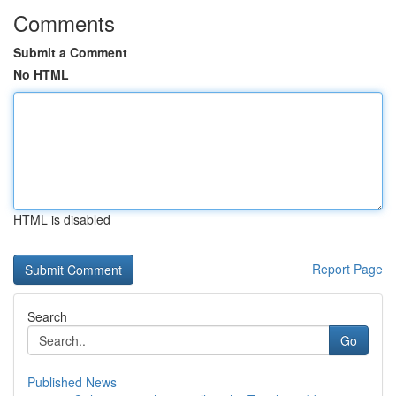
Comments
Submit a Comment
No HTML
HTML is disabled
Report Page
Search
Go
Published News