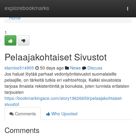
Home
explorebookmarks
Togg
navi
Home
1
Pelaajakohtaiset Sivustot
idamlxe514905
50 days ago
News
Discuss
Jos haluat löytää parhaat vedonlyöntisivustot suomalaisille
pelaajille, on tärkeitä tutkia eri vaihtoehtoja. Kaikki sivustoista
tarjoaa ilmaista rekisteröintiä ja bonuksia, joten tunnista erilaisten
tarjousten
https://bookmarkingace.com/story19626659/pelaajakohtaiset-
sivustot
Comments
Who Upvoted
Comments