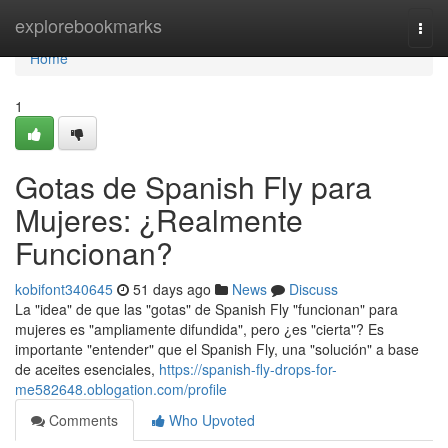
Home
explorebookmarks
Togg
navi
Home
1
Gotas de Spanish Fly para
Mujeres: ¿Realmente
Funcionan?
kobifont340645
51 days ago
News
Discuss
La "idea" de que las "gotas" de Spanish Fly "funcionan" para
mujeres es "ampliamente difundida", pero ¿es "cierta"? Es
importante "entender" que el Spanish Fly, una "solución" a base
de aceites esenciales,
https://spanish-fly-drops-for-
me582648.oblogation.com/profile
Comments
Who Upvoted