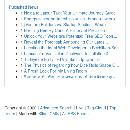
Published News
1
Noida to Jaipur Taxi: Your Ultimate Journey Guide
1
Energy sector partnerships unlock brand-new pro...
1
{Venture Builders vs. Startup Studios : What’s...
1
Breitling Bentley Cars: A History of Precision ...
1
Unlock Your Website's Potential: Free SEO Tools...
1
Reveal the Potential: Announcing Our Lates...
1
Locating the Ideal Web Developer in Bexhill-on-Sea
1
Lancashire Ventilation Ductwork: Installation &...
1
Türkiye'de En İyi IPTV'yi Satın: İpuçlarımız
1
The Physics of regarding how Dice Rolls Shape G...
1
A Fresh Look For My Living Room
1
วิลล่าส่วนตัว พัทยาชายหาด: สวรรค์ ส่วนตัวของคุณ...
Copyright © 2026 |
Advanced Search
|
Live
|
Tag Cloud
|
Top
Users
| Made with
Kliqqi CMS
|
All RSS Feeds