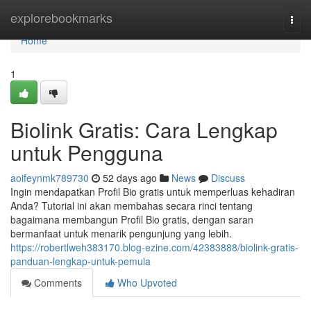
Home
explorebookmarks
Togg
navi
Home
1
Biolink Gratis: Cara Lengkap
untuk Pengguna
aoifeynmk789730
52 days ago
News
Discuss
Ingin mendapatkan Profil Bio gratis untuk memperluas kehadiran
Anda? Tutorial ini akan membahas secara rinci tentang
bagaimana membangun Profil Bio gratis, dengan saran
bermanfaat untuk menarik pengunjung yang lebih.
https://robertlweh383170.blog-ezine.com/42383888/biolink-gratis-
panduan-lengkap-untuk-pemula
Comments
Who Upvoted