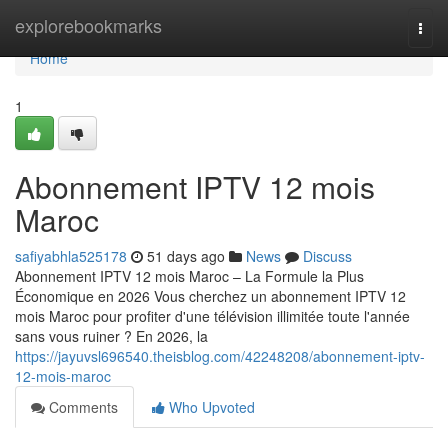
Home
explorebookmarks
Togg
navi
Home
1
Abonnement IPTV 12 mois
Maroc
safiyabhla525178
51 days ago
News
Discuss
Abonnement IPTV 12 mois Maroc – La Formule la Plus
Économique en 2026 Vous cherchez un abonnement IPTV 12
mois Maroc pour profiter d'une télévision illimitée toute l'année
sans vous ruiner ? En 2026, la
https://jayuvsl696540.theisblog.com/42248208/abonnement-iptv-
12-mois-maroc
Comments
Who Upvoted