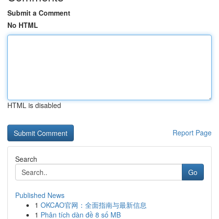
Submit a Comment
No HTML
HTML is disabled
Report Page
Search
Go
Published News
1
OKCAO官网：全面指南与最新信息
1
Phân tích dàn đề 8 số MB