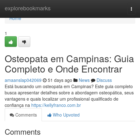
Home
explorebookmarks
Togg
navi
Home
1
Osteopata em Campinas: Guia
Completo e Onde Encontrar
amaanslap042069
51 days ago
News
Discuss
Está buscando um osteopata em Campinas? Este guia completo
busca apresentar detalhes sobre a abordagem osteopática, seus
vantagens e quais localizar um profissional qualificado de
confiança na
https://kellyfranco.com.br
Comments
Who Upvoted
Comments