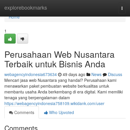
Home
explorebookmarks
Togg
navi
Home
1
Perusahaan Web Nusantara
Terbaik untuk Bisnis Anda
webagencyindonesia673634
49 days ago
News
Discuss
Mencari jasa web Nusantara yang handal? Perusahaan kami
menawarkan paket pembuatan website berkualitas untuk
membantu usaha Anda berkembang di era digital. Kami memiliki
tenaga yang berpengalaman dalam
https://webagencyindonesia758109.wikidank.com/user
Comments
Who Upvoted
Comments