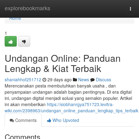
Home
explorebookmarks
Togg
navi
Home
1
Undangan Online: Panduan
Lengkap & Kiat Terbaik
shaniahhof251712
29 days ago
News
Discuss
Merencanakan pesta membutuhkan banyak usaha , dan
penyampaian undangan adalah bagian pentingnya. Di era digital
ini, undangan digital menjadi solusi yang semakin populer. Artikel
ini akan memberikan
https://siobhanrgya751723.levitra-
wiki.com/2398963/undangan_online_panduan_lengkap_tips_terbaik
Comments
Who Upvoted
Comments