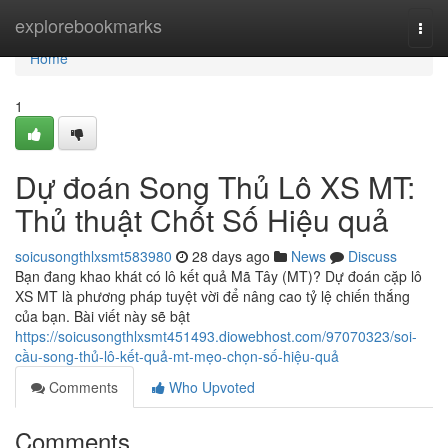
Home
explorebookmarks
Togg
navi
Home
1
Dự đoán Song Thủ Lô XS MT:
Thủ thuật Chốt Số Hiệu quả
soicusongthlxsmt583980
28 days ago
News
Discuss
Bạn đang khao khát có lô kết quả Mã Tây (MT)? Dự đoán cặp lô
XS MT là phương pháp tuyệt vời để nâng cao tỷ lệ chiến thắng
của bạn. Bài viết này sẽ bật
https://soicusongthlxsmt451493.diowebhost.com/97070323/soi-
cầu-song-thủ-lô-kết-quả-mt-mẹo-chọn-số-hiệu-quả
Comments
Who Upvoted
Comments