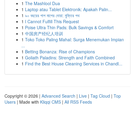
1
The Mashlool Dua
1
Laptop atau Tablet Elektronik: Apakah Palin...
1
৯০ বছরের পাপ মাপের দোয়া: মুক্তির পথ
1
I Cannot Fulfill This Request
1
Poise Ultra Thin Pads: Bulk Savings & Comfort
1
中国房产经纪人培训
1
Toko Toko Paling Mahal: Surga Menemukan Impian
...
1
Betting Bonanza: Rise of Champions
1
Goliath Paladins: Strength and Faith Combined
1
Find the Best House Cleaning Services in Chandl...
Copyright © 2026 |
Advanced Search
|
Live
|
Tag Cloud
|
Top
Users
| Made with
Kliqqi CMS
|
All RSS Feeds