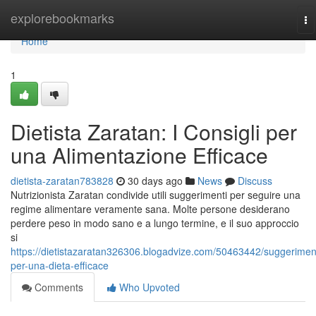
Home
explorebookmarks
To
na
Home
1
Dietista Zaratan: I Consigli per
una Alimentazione Efficace
dietista-zaratan783828
30 days ago
News
Discuss
Nutrizionista Zaratan condivide utili suggerimenti per seguire una
regime alimentare veramente sana. Molte persone desiderano
perdere peso in modo sano e a lungo termine, e il suo approccio
si
https://dietistazaratan326306.blogadvize.com/50463442/suggeriment
per-una-dieta-efficace
Comments
Who Upvoted