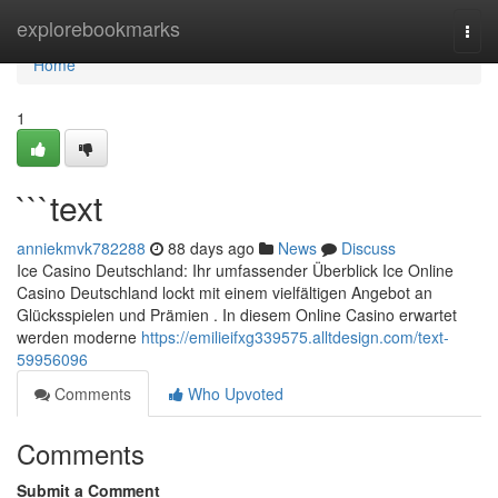
Home
explorebookmarks
Togg
navi
Home
1
```text
anniekmvk782288
88 days ago
News
Discuss
Ice Casino Deutschland: Ihr umfassender Überblick Ice Online
Casino Deutschland lockt mit einem vielfältigen Angebot an
Glücksspielen und Prämien . In diesem Online Casino erwartet
werden moderne
https://emilieifxg339575.alltdesign.com/text-
59956096
Comments
Who Upvoted
Comments
Submit a Comment