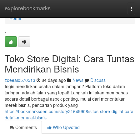
Home
explorebookmarks
Togg
navi
Home
1
Toko Store Digital: Cara Tuntas
Mendirikan Bisnis
zoeeaio570513
84 days ago
News
Discuss
Ingin mendirikan usaha dalam jaringan? Platform toko dalam
jaringan adalah jalan yang tepat! Langkah ini akan membahas
secara detail berbagai aspek penting, mulai dari menentukan
merek bisnis, pencarian produk yang
https://bookmarksden.com/story21649908/situs-store-digital-cara-
detail-memulai-bisnis
Comments
Who Upvoted