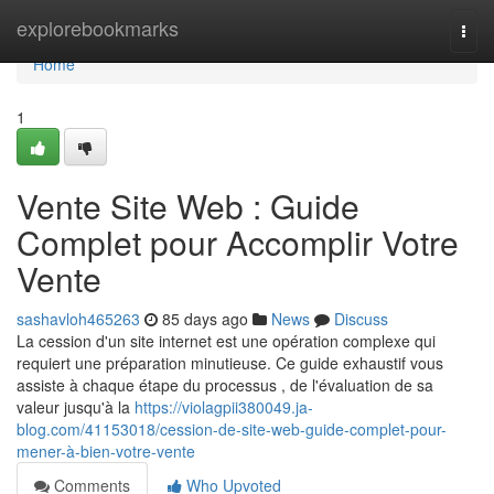
Home
explorebookmarks
Togg
navi
Home
1
Vente Site Web : Guide
Complet pour Accomplir Votre
Vente
sashavloh465263
85 days ago
News
Discuss
La cession d'un site internet est une opération complexe qui
requiert une préparation minutieuse. Ce guide exhaustif vous
assiste à chaque étape du processus , de l'évaluation de sa
valeur jusqu'à la
https://violagpii380049.ja-
blog.com/41153018/cession-de-site-web-guide-complet-pour-
mener-à-bien-votre-vente
Comments
Who Upvoted