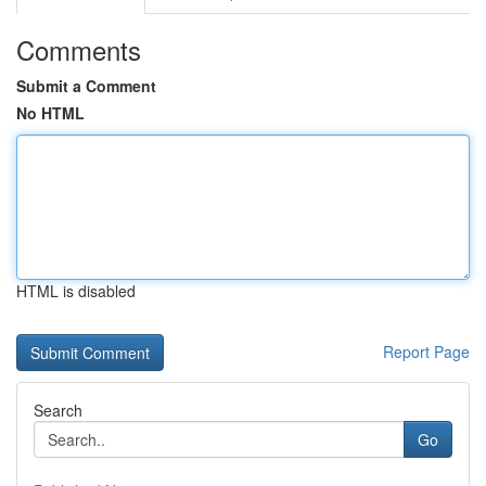
Comments
Submit a Comment
No HTML
HTML is disabled
Report Page
Search
Go