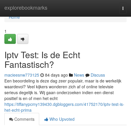
Home
explorebookmarks
Togg
navi
Home
1
Iptv Test: Is de Echt
Fantastisch?
macieesnw773125
84 days ago
News
Discuss
Een beoordeling is deze dag zeer populair, maar is de werkelijk
waardevol? Veel kijkers wonderen zich af of online televisie
serieus degelijk is. Wij gaan onderzoeken indien een dienst
positief is en of men het echt
https://tiffanypcmy139430.dgbloggers.com/41752170/iptv-test-is-
het-echt-prima
Comments
Who Upvoted