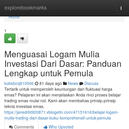
Home
explorebookmarks
Togg
navi
Home
1
Menguasai Logam Mulia
Investasi Dari Dasar: Panduan
Lengkap untuk Pemula
kobidxrq810506
81 days ago
News
Discuss
Tertarik untuk memperoleh keuntungan dari fluktuasi harga
emas? Pelajaran ini akan menjelaskan Anda rinci proses belajar
trading emas mulai nol. Kami akan membahas prinsip-prinsip
teknis investasi emas,
https://janedrbt920871.vblogetin.com/47151616/belajar-logam-
mulia-trading-dari-dasar-buku-komprehensif-untuk-pemula
Comments
Who Upvoted