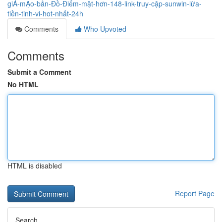
giẢ-mẠo-bản-Đồ-Điểm-mặt-hơn-148-link-truy-cập-sunwin-lừa-
tiền-tinh-vi-hot-nhất-24h
Comments
Who Upvoted
Comments
Submit a Comment
No HTML
HTML is disabled
Report Page
Search