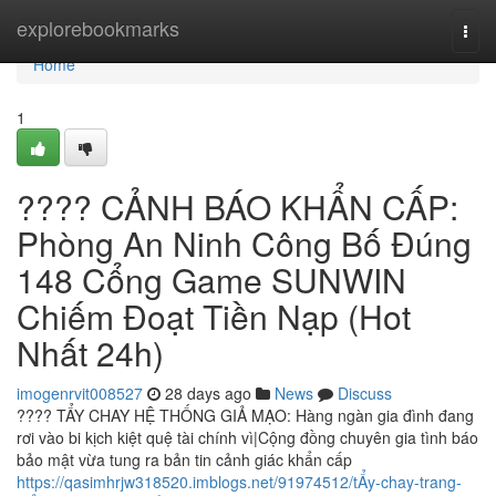
Home
explorebookmarks
Togg
navi
Home
1
???? CẢNH BÁO KHẨN CẤP:
Phòng An Ninh Công Bố Đúng
148 Cổng Game SUNWIN
Chiếm Đoạt Tiền Nạp (Hot
Nhất 24h)
imogenrvit008527
28 days ago
News
Discuss
???? TẨY CHAY HỆ THỐNG GIẢ MẠO: Hàng ngàn gia đình đang
rơi vào bi kịch kiệt quệ tài chính vì|Cộng đồng chuyên gia tình báo
bảo mật vừa tung ra bản tin cảnh giác khẩn cấp
https://qasimhrjw318520.imblogs.net/91974512/tẨy-chay-trang-