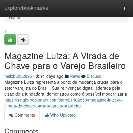
Home
explorebookmarks
Togg
navi
Home
1
Magazine Luiza: A Virada de
Chave para o Varejo Brasileiro
nellxbud526957
91 days ago
News
Discuss
Magazine Luiza representa a ponto de mudança crucial para o
setor varejista do Brasil . Sua reinvenção digital, liderada pela
visão de a fundadora, demonstrou como é possível modernizar a
https://single-bookmark.com/story21462858/magazine-luiza-a-
virada-de-chave-para-o-varejo-brasileiro
Comments
Who Upvoted
Comments