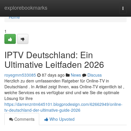
Home
explorebookmarks
Togg
navi
Home
1
IPTV Deutschland: Ein
Ultimative Leitfaden 2026
royegmm533085
87 days ago
News
Discuss
Herzlich zu dem umfassenden Ratgeber für Online-TV in
Deutschland . In Artikel zeigt Ihnen, was Online-TV eigentlich ist ,
welche Services es es verfügbar sind und wie Sie die optimale
Lösung für Ihre
https://darrenzntm645101.blogprodesign.com/62662949/online-
tv-deutschland-der-ultimative-guide-2026
Comments
Who Upvoted