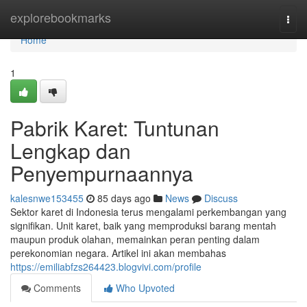
Home
explorebookmarks
Togg
navi
Home
1
Pabrik Karet: Tuntunan
Lengkap dan
Penyempurnaannya
kalesnwe153455
85 days ago
News
Discuss
Sektor karet di Indonesia terus mengalami perkembangan yang
signifikan. Unit karet, baik yang memproduksi barang mentah
maupun produk olahan, memainkan peran penting dalam
perekonomian negara. Artikel ini akan membahas
https://emiliabfzs264423.blogvivi.com/profile
Comments
Who Upvoted