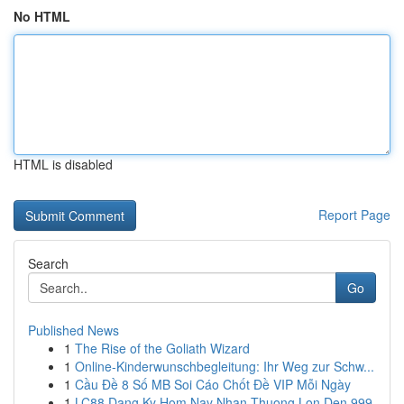
No HTML
HTML is disabled
Report Page
Search
Go
Published News
1
The Rise of the Goliath Wizard
1
Online-Kinderwunschbegleitung: Ihr Weg zur Schw...
1
Cầu Đề 8 Số MB Soi Cáo Chốt Đề VIP Mỗi Ngày
1
LC88 Dang Ky Hom Nay Nhan Thuong Lon Den 999