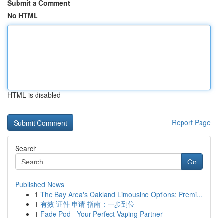
Submit a Comment
No HTML
HTML is disabled
Report Page
Search
Go
Published News
1
The Bay Area's Oakland Limousine Options: Premi...
1
有效 证件 申请 指南：一步到位
1
Fade Pod - Your Perfect Vaping Partner