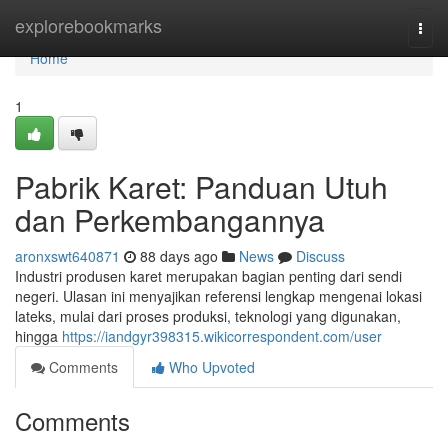
Home
explorebookmarks
Togg
navi
Home
1
Pabrik Karet: Panduan Utuh
dan Perkembangannya
aronxswt640871
88 days ago
News
Discuss
Industri produsen karet merupakan bagian penting dari sendi
negeri. Ulasan ini menyajikan referensi lengkap mengenai lokasi
lateks, mulai dari proses produksi, teknologi yang digunakan,
hingga
https://iandgyr398315.wikicorrespondent.com/user
Comments
Who Upvoted
Comments