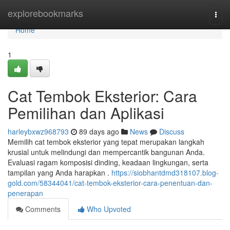
Home
explorebookmarks
Togg
navi
Home
1
Cat Tembok Eksterior: Cara
Pemilihan dan Aplikasi
harleybxwz968793
89 days ago
News
Discuss
Memilih cat tembok eksterior yang tepat merupakan langkah
krusial untuk melindungi dan mempercantik bangunan Anda.
Evaluasi ragam komposisi dinding, keadaan lingkungan, serta
tampilan yang Anda harapkan .
https://siobhantdmd318107.blog-
gold.com/58344041/cat-tembok-eksterior-cara-penentuan-dan-
penerapan
Comments
Who Upvoted